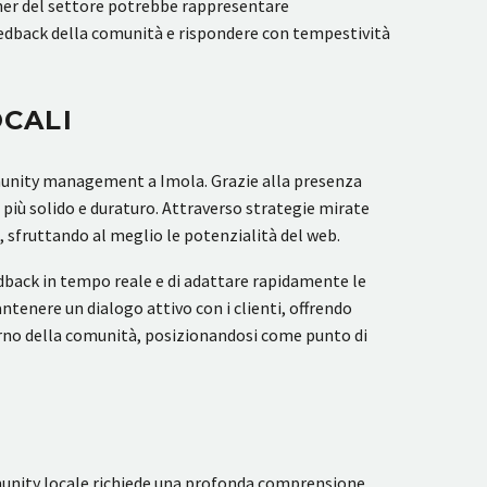
tner del settore potrebbe rappresentare
feedback della comunità e rispondere con tempestività
OCALI
ommunity management a Imola. Grazie alla presenza
 più solido e duraturo. Attraverso strategie mirate
a, sfruttando al meglio le potenzialità del web.
edback in tempo reale e di adattare rapidamente le
tenere un dialogo attivo con i clienti, offrendo
terno della comunità, posizionandosi come punto di
munity locale richiede una profonda comprensione