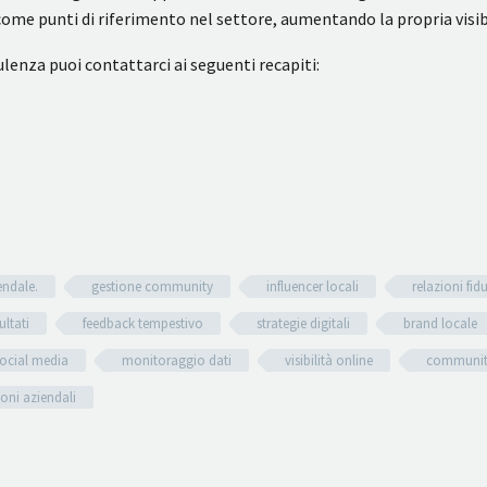
me punti di riferimento nel settore, aumentando la propria visibi
lenza puoi contattarci ai seguenti recapiti:
endale.
gestione community
influencer locali
relazioni fid
ultati
feedback tempestivo
strategie digitali
brand locale
ocial media
monitoraggio dati
visibilità online
communit
ioni aziendali