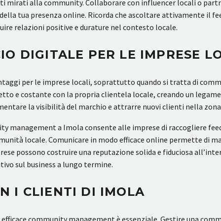
ti mirati alla community. Collaborare con influencer locali o par
 della tua presenza online. Ricorda che ascoltare attivamente il 
re relazioni positive e durature nel contesto locale.
O DIGITALE PER LE IMPRESE L
antaggi per le imprese locali, soprattutto quando si tratta di c
etto e costante con la propria clientela locale, creando un legame
umentare la visibilità del marchio e attrarre nuovi clienti nella zon
munity management a Imola consente alle imprese di raccogliere fe
omunità locale. Comunicare in modo efficace online permette di man
prese possono costruire una reputazione solida e fiduciosa all’in
ivo sul business a lungo termine.
I CLIENTI DI IMOLA
 un efficace community management è essenziale. Gestire una com