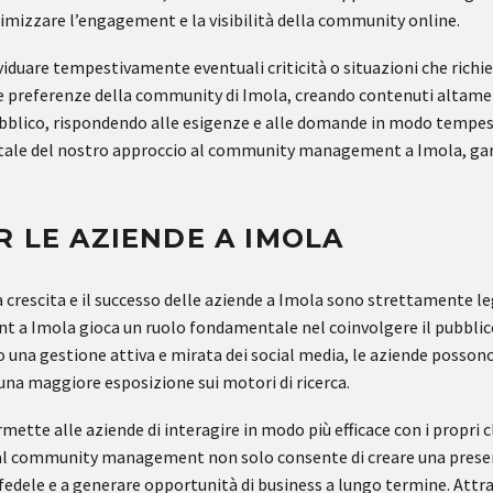
imizzare l’engagement e la visibilità della community online.
ividuare tempestivamente eventuali criticità o situazioni che rich
 e le preferenze della community di Imola, creando contenuti altame
blico, rispondendo alle esigenze e alle domande in modo tempestivo
ale del nostro approccio al community management a Imola, garant
R LE AZIENDE A IMOLA
crescita e il successo delle aziende a Imola sono strettamente leg
Imola gioca un ruolo fondamentale nel coinvolgere il pubblico loc
so una gestione attiva e mirata dei social media, le aziende posson
na maggiore esposizione sui motori di ricerca.
tte alle aziende di interagire in modo più efficace con i propri cl
 al community management non solo consente di creare una presenza
fedele e a generare opportunità di business a lungo termine. Attrave