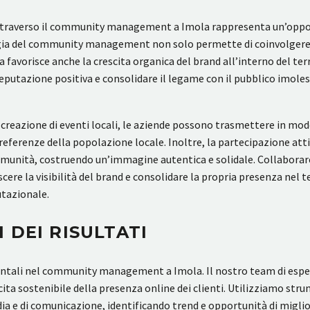
attraverso il community management a Imola rappresenta un’opport
rategia del community management non solo permette di coinvolge
favorisce anche la crescita organica del brand all’interno del terri
 reputazione positiva e consolidare il legame con il pubblico imol
reazione di eventi locali, le aziende possono trasmettere in modo ef
eferenze della popolazione locale. Inoltre, la partecipazione attiv
comunità, costruendo un’immagine autentica e solidale. Collaborare
cere la visibilità del brand e consolidare la propria presenza nel 
utazionale.
 DEI RISULTATI
mentali nel community management a Imola. Il nostro team di esper
ta sostenibile della presenza online dei clienti. Utilizziamo strum
dia e di comunicazione, identificando trend e opportunità di miglio