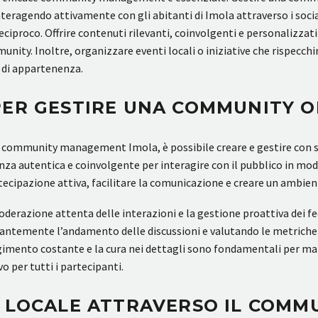
nteragendo attivamente con gli abitanti di Imola attraverso i social
 reciproco. Offrire contenuti rilevanti, coinvolgenti e personalizza
ity. Inoltre, organizzare eventi locali o iniziative che rispecchino
o di appartenenza.
PER GESTIRE UNA COMMUNITY O
e di community management Imola, è possibile creare e gestire con
nza autentica e coinvolgente per interagire con il pubblico in modo
ecipazione attiva, facilitare la comunicazione e creare un ambient
moderazione attenta delle interazioni e la gestione proattiva dei f
ntemente l’andamento delle discussioni e valutando le metriche 
nvolgimento costante e la cura nei dettagli sono fondamentali per 
 per tutti i partecipanti.
À LOCALE ATTRAVERSO IL COM