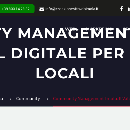
+39 800.14.28.32
info@creazionesitiwebimola.it
Y MANAGEMENT 
WEB
MARKETING
GR
 DIGITALE PER
LOCALI
ia
Community
Community Management Imola: Il Valore