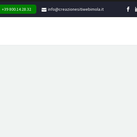
+39 800.14.28.32
info@creazionesitiwebimola.it
WEB
MARKETING
GR