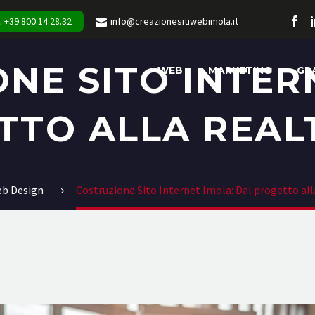
+39 800.14.28.32
info@creazionesitiwebimola.it
NE SITO INTER
WEB
MARKETING
GR
TTO ALLA REALT
b Design
Costruzione Sito Internet Imola: Dal progetto alla