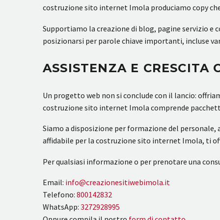
costruzione sito internet Imola produciamo copy che r
Supportiamo la creazione di blog, pagine servizio e c
posizionarsi per parole chiave importanti, incluse var
ASSISTENZA E CRESCITA
Un progetto web non si conclude con il lancio: offr
costruzione sito internet Imola comprende pacchetti 
Siamo a disposizione per formazione del personale, a
affidabile per la costruzione sito internet Imola, ti 
Per qualsiasi informazione o per prenotare una consu
Email:
info@creazionesitiwebimola.it
Telefono:
800142832
WhatsApp:
3272928995
Oppure compila il nostro
form di contatto
.