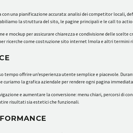
 con una pianificazione accurata: analisi dei competitor locali, de
iliamo la struttura del sito, le pagine principali e le call to action 
 mockup per assicurare chiarezza e condivisione delle scelte cre
per ricerche come costruzione sito internet Imola e altri termini ri
CE
sso tempo offrire un’esperienza utente semplice e piacevole. Dura
y, e curiamo la grafica aziendale per rendere ogni pagina immediat
avigazione e aumentare la conversione: menu chiari, percorsi di cont
ire risultati sia estetici che funzionali.
ERFORMANCE