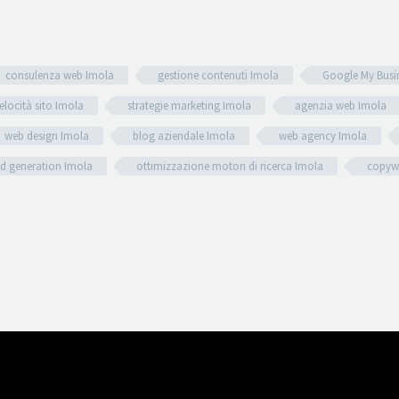
consulenza web Imola
gestione contenuti Imola
Google My Busi
elocità sito Imola
strategie marketing Imola
agenzia web Imola
web design Imola
blog aziendale Imola
web agency Imola
ad generation Imola
ottimizzazione motori di ricerca Imola
copywr