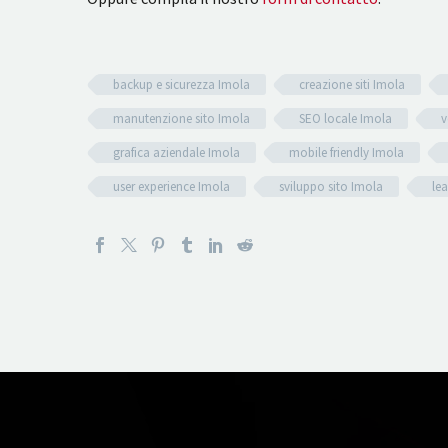
backup e sicurezza Imola
creazione siti Imola
manutenzione sito Imola
SEO locale Imola
v
grafica aziendale Imola
mobile friendly Imola
user experience Imola
sviluppo sito Imola
le