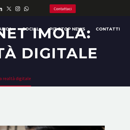
Contattaci
NET IMOLA:
AFICA
SOCIAL
PIT STOP NEWS
CONTATTI
À DIGITALE
 realtà digitale