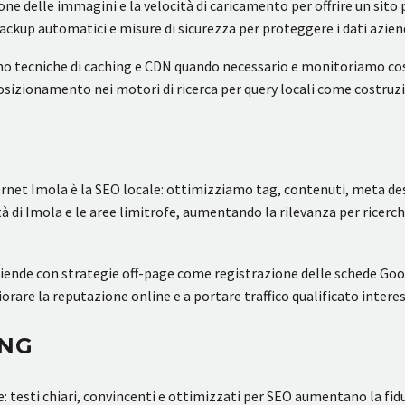
ione delle immagini e la velocità di caricamento per offrire un sito
up automatici e misure di sicurezza per proteggere i dati aziendal
amo tecniche di caching e CDN quando necessario e monitoriamo co
osizionamento nei motori di ricerca per query locali come costruz
net Imola è la SEO locale: ottimizziamo tag, contenuti, meta desc
à di Imola e le aree limitrofe, aumentando la rilevanza per ricer
ende con strategie off-page come registrazione delle schede Goog
rare la reputazione online e a portare traffico qualificato interessa
ING
: testi chiari, convincenti e ottimizzati per SEO aumentano la fiduc