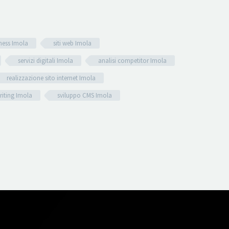
ness Imola
siti web Imola
servizi digitali Imola
analisi competitor Imola
realizzazione sito internet Imola
iting Imola
sviluppo CMS Imola