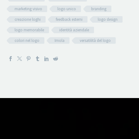
marketing visivo
logo unico
branding
creazione loghi
feedback esterni
logo design
logo memorabile
identità aziendale
colori nel logo
Imola
versatilità del logo