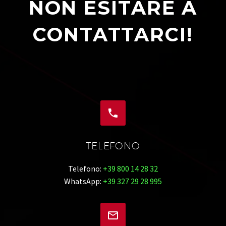
NON ESITARE A
CONTATTARCI!


TELEFONO
Telefono:
+39 800 14 28 32
WhatsApp:
+39 327 29 28 995

