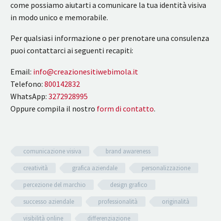
come possiamo aiutarti a comunicare la tua identità visiva
in modo unico e memorabile.
Per qualsiasi informazione o per prenotare una consulenza
puoi contattarci ai seguenti recapiti:
Email:
info@creazionesitiwebimola.it
Telefono:
800142832
WhatsApp:
3272928995
Oppure compila il nostro
form di contatto
.
comunicazione visiva
brand awareness
creatività
grafica aziendale
personalizzazione
percezione del marchio
design grafico
successo aziendale
professionalità
originalità
visibilità online
differenziazione