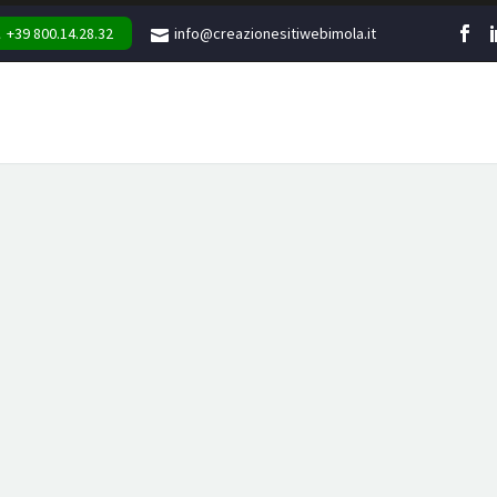
+39 800.14.28.32
info@creazionesitiwebimola.it
WEB
MARKETING
GR