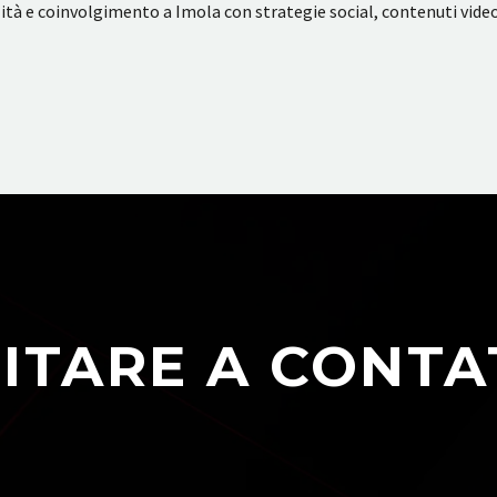
à e coinvolgimento a Imola con strategie social, contenuti video 
ITARE A CONTA