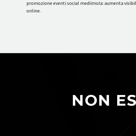
promozione eventi social mediimola: aumenta visibilit
online.
NON ES