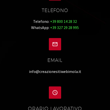
TELEFONO
Telefono:
+39 800 14 28 32
WhatsApp:
+39 327 29 28 995


EMAIL
info@creazionesitiwebimola.it


ORARIO LAVORATIVO