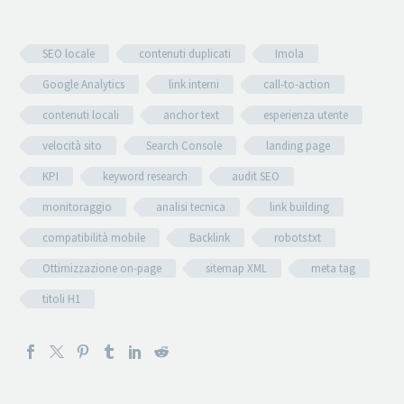
SEO locale
contenuti duplicati
Imola
Google Analytics
link interni
call-to-action
contenuti locali
anchor text
esperienza utente
velocità sito
Search Console
landing page
KPI
keyword research
audit SEO
monitoraggio
analisi tecnica
link building
compatibilità mobile
Backlink
robots.txt
Ottimizzazione on-page
sitemap XML
meta tag
titoli H1