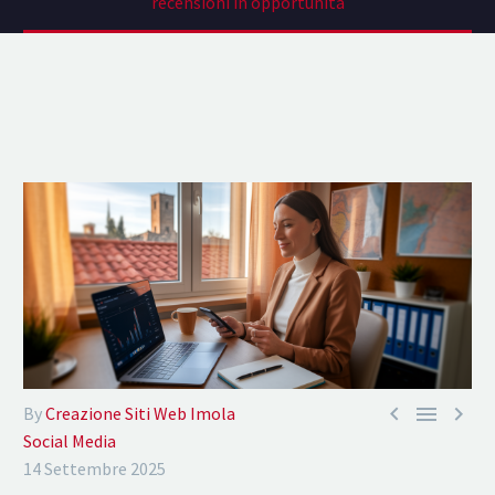
recensioni in opportunità



By
Creazione Siti Web Imola
Social Media
14 Settembre 2025