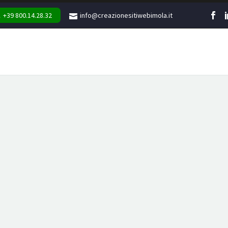
+39 800.14.28.32
info@creazionesitiwebimola.it
WEB
MARKETING
GR