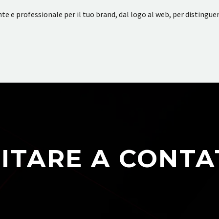
nte e professionale per il tuo brand, dal logo al web, per distingue
ITARE A CONTA