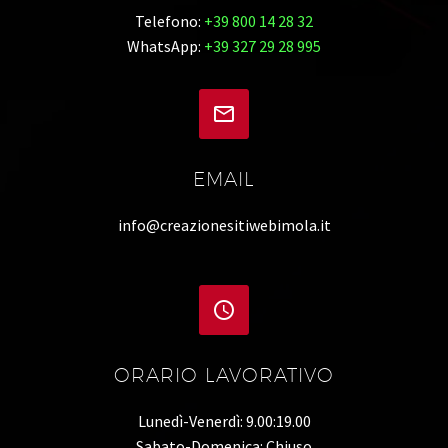
Telefono:
+39 800 14 28 32
WhatsApp:
+39 327 29 28 995


EMAIL
info@creazionesitiwebimola.it


ORARIO LAVORATIVO
Lunedì-Venerdì: 9.00:19.00
Sabato-Domenica: Chiuso