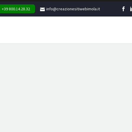
+39 800.14.28.32
info@creazionesitiwebimola.it
WEB
MARKETING
GR