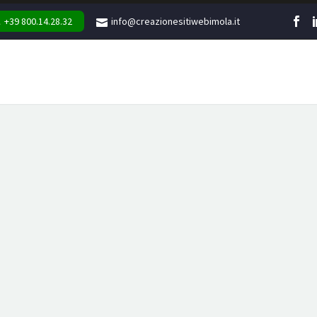
+39 800.14.28.32
info@creazionesitiwebimola.it
WEB
MARKETING
GR