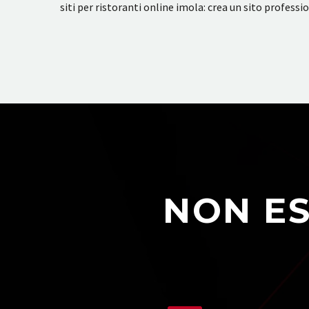
siti per ristoranti online imola: crea un sito profess
NON ES