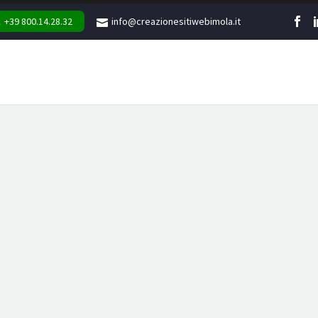
+39 800.14.28.32
info@creazionesitiwebimola.it
WEB
MARKETING
GR