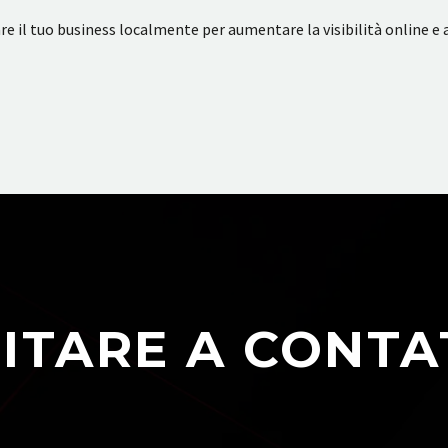
l tuo business localmente per aumentare la visibilità online e att
ITARE A CONTA