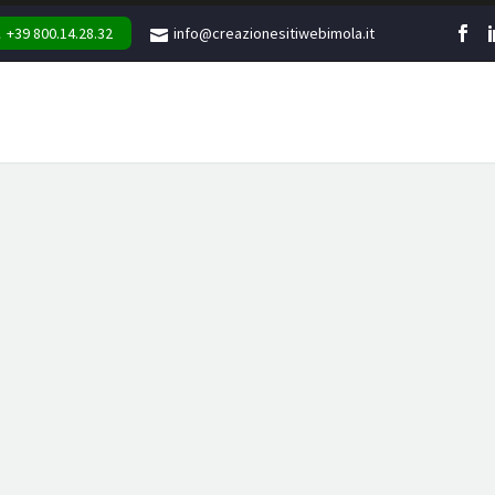
+39 800.14.28.32
info@creazionesitiwebimola.it
WEB
MARKETING
GR