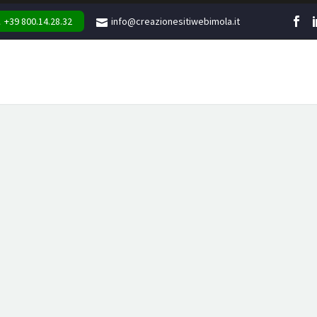
+39 800.14.28.32
info@creazionesitiwebimola.it
WEB
MARKETING
GR