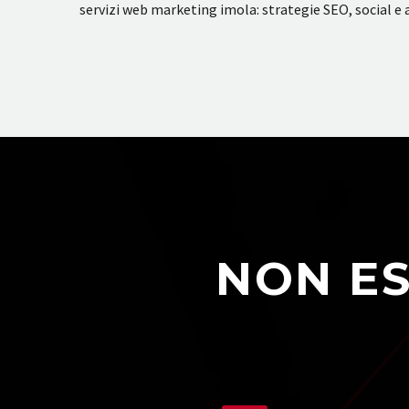
servizi web marketing imola: strategie SEO, social e a
NON ES