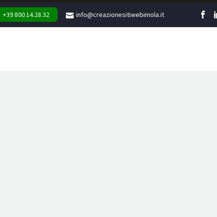
+39 800.14.28.32
info@creazionesitiwebimola.it
WEB
MARKETING
GR