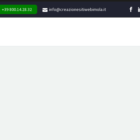
+39 800.14.28.32
info@creazionesitiwebimola.it
WEB
MARKETING
GR