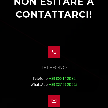
NON ESITARE A
CONTATTARCI!


TELEFONO
Telefono:
+39 800 14 28 32
WhatsApp:
+39 327 29 28 995

