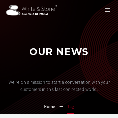
OUR NEWS
We’re on a mission to start a conversation with your
customers in this fast connected world.
Home
Tag