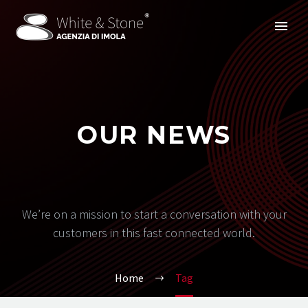
OUR NEWS
We’re on a mission to start a conversation with your
customers in this fast connected world.
Home
Tag