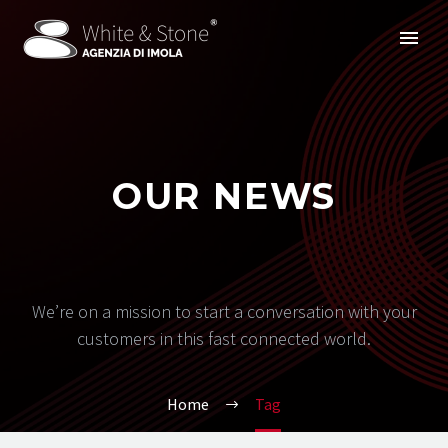
OUR NEWS
We’re on a mission to start a conversation with your
customers in this fast connected world.
Home
Tag