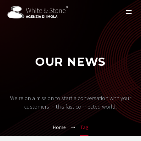
OUR NEWS
We’re on a mission to start a conversation with your
customers in this fast connected world.
Home
Tag