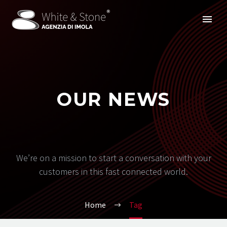
OUR NEWS
We’re on a mission to start a conversation with your
customers in this fast connected world.
Home
Tag