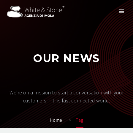
OUR NEWS
We’re on a mission to start a conversation with your
customers in this fast connected world.
Home
Tag