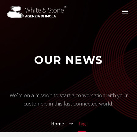
OUR NEWS
We’re on a mission to start a conversation with your
customers in this fast connected world.
Home
Tag