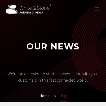
OUR NEWS
We’re on a mission to start a conversation with your
customers in this fast connected world.
Home
Tag