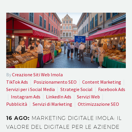
By
Creazione Siti Web Imola
TikTok Ads
Posizionamento SEO
Content Marketing
Servizi per i Social Media
Strategie Social
Facebook Ads
Instagram Ads
LinkedIn Ads
Servizi Web
Pubblicità
Servizi di Marketing
Ottimizzazione SEO
16 AGO:
MARKETING DIGITALE IMOLA: IL
VALORE DEL DIGITALE PER LE AZIENDE