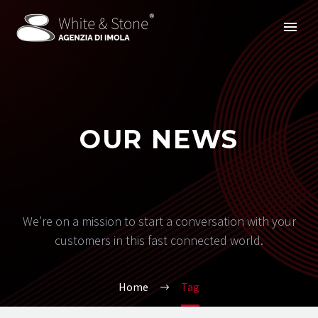
OUR NEWS
We’re on a mission to start a conversation with your
customers in this fast connected world.
Home
Tag