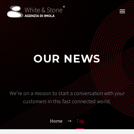
OUR NEWS
We’re on a mission to start a conversation with your
customers in this fast connected world.
Home
Tag