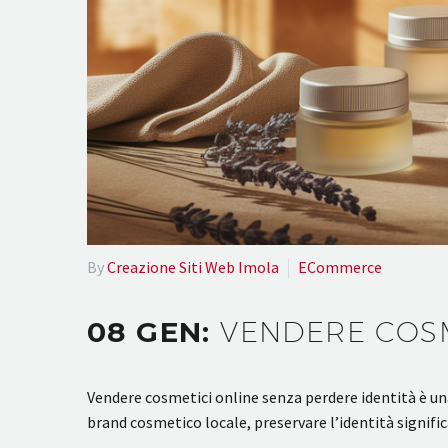
By
Creazione Siti Web Imola
ECommerce
08 GEN:
VENDERE COSM
Vendere cosmetici online senza perdere identità è una
brand cosmetico locale, preservare l’identità signifi