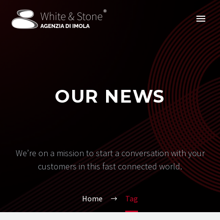
OUR NEWS
We’re on a mission to start a conversation with your
customers in this fast connected world.
Home
Tag