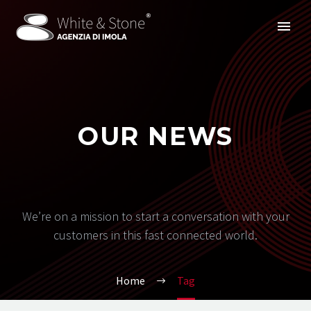
OUR NEWS
We’re on a mission to start a conversation with your
customers in this fast connected world.
Home
Tag