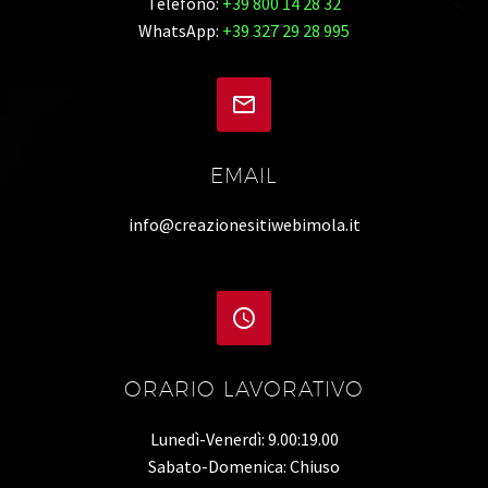
Telefono:
+39 800 14 28 32
WhatsApp:
+39 327 29 28 995


EMAIL
info@creazionesitiwebimola.it


ORARIO LAVORATIVO
Lunedì-Venerdì: 9.00:19.00
Sabato-Domenica: Chiuso