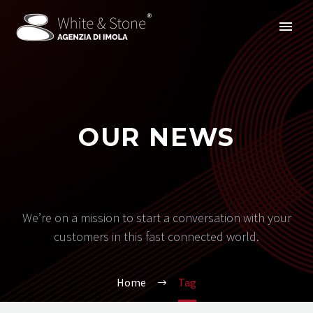
OUR NEWS
We’re on a mission to start a conversation with your
customers in this fast connected world.
Home
Tag