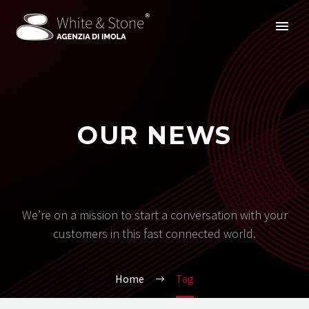
OUR NEWS
We’re on a mission to start a conversation with your
customers in this fast connected world.
Home
Tag