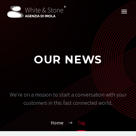
OUR NEWS
We’re on a mission to start a conversation with your
customers in this fast connected world.
Home
Tag