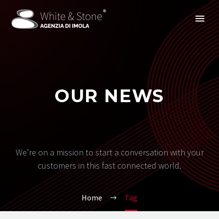
OUR NEWS
We’re on a mission to start a conversation with your
customers in this fast connected world.
Home
Tag