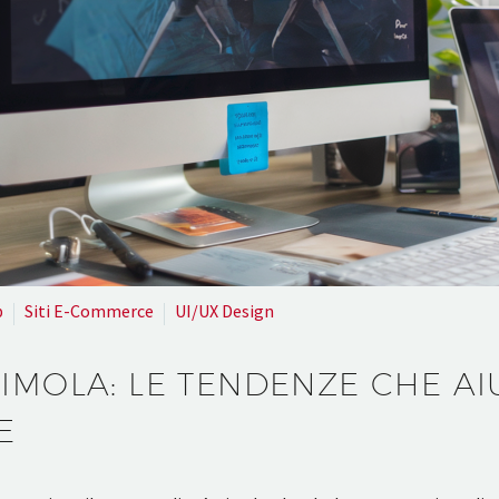
b
Siti E-Commerce
UI/UX Design
IMOLA: LE TENDENZE CHE A
E