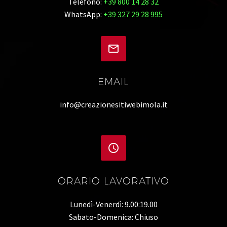
Telefono:
+39 800 14 28 32
WhatsApp:
+39 327 29 28 995


EMAIL
info@creazionesitiwebimola.it


ORARIO LAVORATIVO
Lunedì-Venerdì: 9.00:19.00
Sabato-Domenica: Chiuso