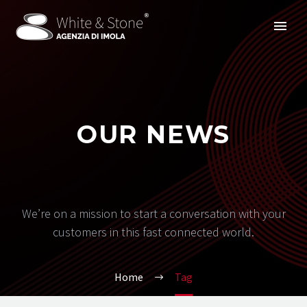
OUR NEWS
We’re on a mission to start a conversation with your
customers in this fast connected world.
Home
Tag