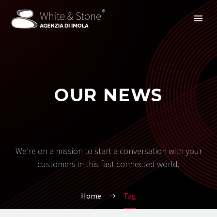
OUR NEWS
We’re on a mission to start a conversation with your
customers in this fast connected world.
Home
Tag