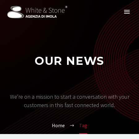
OUR NEWS
We’re on a mission to start a conversation with your
customers in this fast connected world.
Home
Tag