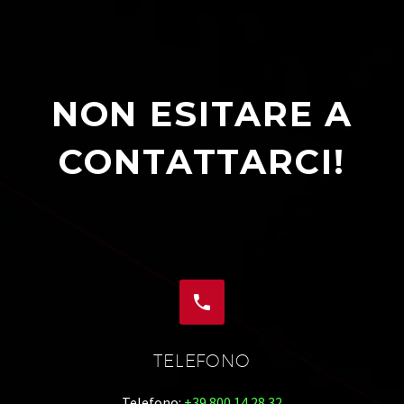
NON ESITARE A
CONTATTARCI!


TELEFONO
Telefono:
+39 800 14 28 32