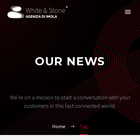
OUR NEWS
We’re on a mission to start a conversation with your
customers in this fast connected world.
Home
Tag