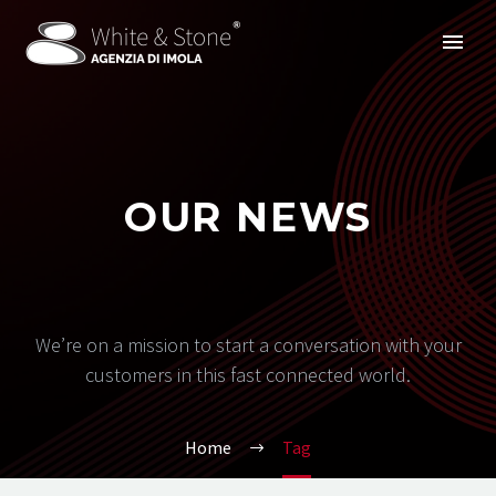
OUR NEWS
We’re on a mission to start a conversation with your
customers in this fast connected world.
Home
Tag