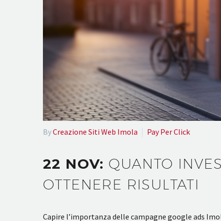
By
Creazione Siti Web Imola
Pay Per Click
22 NOV:
QUANTO INVES
OTTENERE RISULTATI
Capire l’importanza delle campagne google ads Imola è