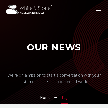
OUR NEWS
We’re on a mission to start a conversation with your
customers in this fast connected world.
Home
Tag