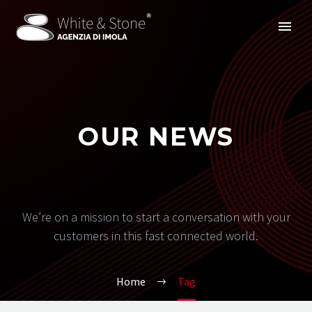
OUR NEWS
We’re on a mission to start a conversation with your
customers in this fast connected world.
Home
Tag