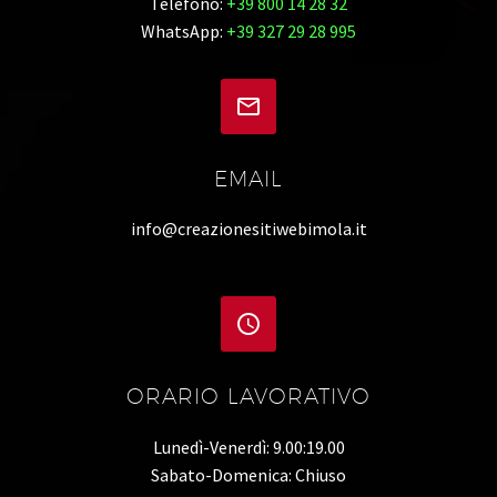
Telefono:
+39 800 14 28 32
WhatsApp:
+39 327 29 28 995


EMAIL
info@creazionesitiwebimola.it


ORARIO LAVORATIVO
Lunedì-Venerdì: 9.00:19.00
Sabato-Domenica: Chiuso