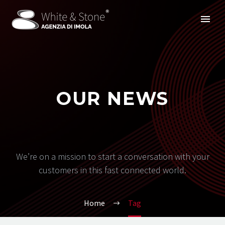
OUR NEWS
We’re on a mission to start a conversation with your
customers in this fast connected world.
Home
Tag