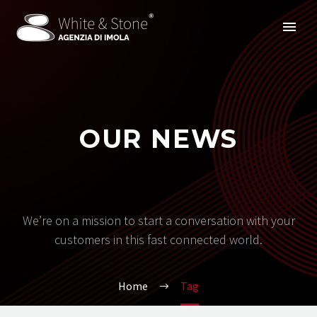
OUR NEWS
We’re on a mission to start a conversation with your
customers in this fast connected world.
Home
Tag