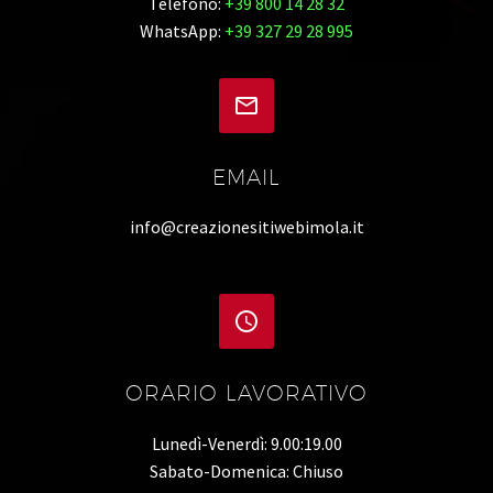
Telefono:
+39 800 14 28 32
WhatsApp:
+39 327 29 28 995


EMAIL
info@creazionesitiwebimola.it


ORARIO LAVORATIVO
Lunedì-Venerdì: 9.00:19.00
Sabato-Domenica: Chiuso