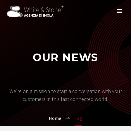
OUR NEWS
We’re on a mission to start a conversation with your
customers in this fast connected world.
Home
Tag