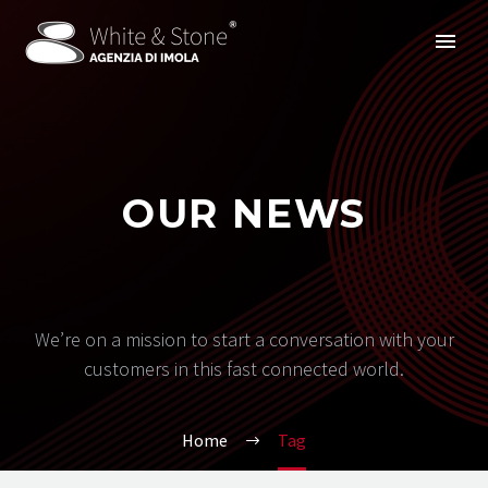
OUR NEWS
We’re on a mission to start a conversation with your
customers in this fast connected world.
Home
Tag