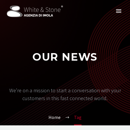
OUR NEWS
We’re on a mission to start a conversation with your
customers in this fast connected world.
Home
Tag