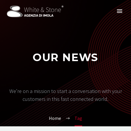
OUR NEWS
We’re on a mission to start a conversation with your
customers in this fast connected world.
Home
Tag